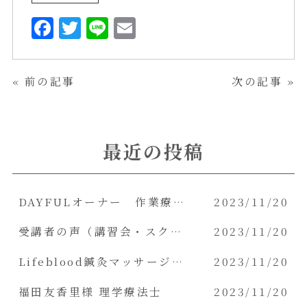
F
T
L
E
a
w
i
m
c
it
n
a
«
前の記事
次の記事
»
e
t
e
il
b
e
o
r
最近の投稿
o
k
DAYFULオーナー 作業療法士 N.Y様
2023/11/20
受講者の声（講習会・スクール）
2023/11/20
Lifeblood鍼灸マッサージ院 院長 柴原理恵様
2023/11/20
福田友香里様 理学療法士
2023/11/20