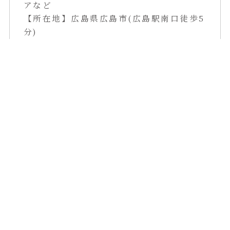
アなど
【所在地】広島県広島市(広島駅南口徒歩5
分)
※プライベートサロンのためご予約時に
住所をお伝えします。
Like
2
フェムケア
復習会
骨盤底筋
F
T
L
E
a
w
i
m
c
it
n
a
«
前の記事
次の記事
»
e
t
e
il
b
e